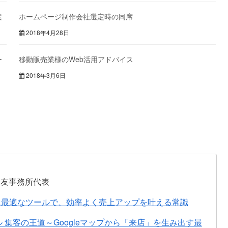
案
ホームページ制作会社選定時の同席
2018年4月28日
ー
移動販売業様のWeb活用アドバイス
2018年3月6日
永友事務所代表
に最適なツールで、効率よく売上アップを叶える常識
ル 集客の王道～Googleマップから「来店」を生み出す最