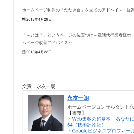
ホームページ制作の「たたき台」を見てのアドバイス・提
2018年4月28日
「～とは？」というページの位置づけ～電話代行業者様ホ
ムページ改善アドバイス～
2018年4月22日
文責：永友一朗
永友一朗
ホームページコンサルタント
【書籍】
・
Web集客の超基本 あなた
64（技術評論社）
・
Googleビジネスプロフィー