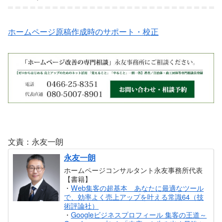
ホームページ原稿作成時のサポート・校正
文責：永友一朗
永友一朗
ホームページコンサルタント永友事務所代表
【書籍】
・
Web集客の超基本 あなたに最適なツール
で、効率よく売上アップを叶える常識64（技
術評論社）
・
Googleビジネスプロフィール 集客の王道～