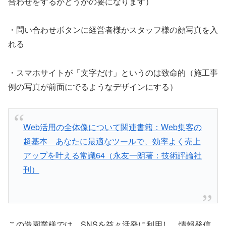
合わせをするかどうかの要になります）
・問い合わせボタンに経営者様かスタッフ様の顔写真を入
れる
・スマホサイトが「文字だけ」というのは致命的（施工事
例の写真が前面にでるようなデザインにする）
Web活用の全体像について関連書籍：Web集客の
超基本 あなたに最適なツールで、効率よく売上
アップを叶える常識64（永友一朗著：技術評論社
刊）
この造園業様では、SNSを益々活発に利用し、情報発信