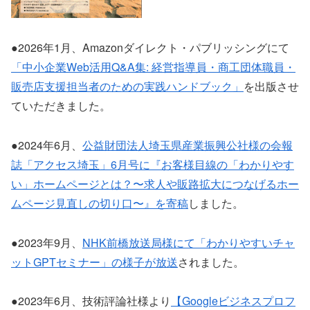
●2026年1月、Amazonダイレクト・パブリッシングにて
「中小企業Web活用Q&A集: 経営指導員・商工団体職員・
販売店支援担当者のための実践ハンドブック」
を出版させ
ていただきました。
●2024年6月、
公益財団法人埼玉県産業振興公社様の会報
誌「アクセス埼玉」6月号に『お客様目線の「わかりやす
い」ホームページとは？〜求人や販路拡大につなげるホー
ムページ見直しの切り口〜』を寄稿
しました。
●2023年9月、
NHK前橋放送局様にて「わかりやすいチャ
ットGPTセミナー」の様子が放送
されました。
●2023年6月、技術評論社様より
【Googleビジネスプロフ