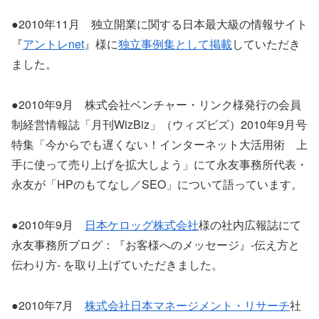
●2010年11月 独立開業に関する日本最大級の情報サイト
『
アントレnet
』様に
独立事例集として掲載
していただき
ました。
●2010年9月 株式会社ベンチャー・リンク様発行の会員
制経営情報誌「月刊WizBiz」（ウィズビズ）2010年9月号
特集「今からでも遅くない！インターネット大活用術 上
手に使って売り上げを拡大しよう」にて永友事務所代表・
永友が「HPのもてなし／SEO」について語っています。
●2010年9月
日本ケロッグ株式会社
様の社内広報誌にて
永友事務所ブログ：『お客様へのメッセージ』-伝え方と
伝わり方- を取り上げていただきました。
●2010年7月
株式会社日本マネージメント・リサーチ
社