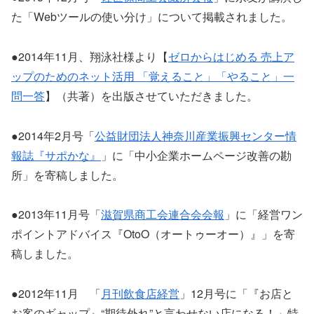
た「Webツールの使い分け」について掲載されました。
●2014年11月、翔泳社様より【
ゼロからはじめる 売上ア
ップのためのネット活用 「覚えること」「やること」一
問一答
】（共著）を出版させていただきました。
●2014年2月号「
公益財団法人神奈川産業振興センター情
報誌『サポかな』
」に「中小企業ホームページ改善の勘
所」を寄稿しました。
●2013年11月号「
滋賀県商工会連合会会報
」に「経営ワン
ポイントアドバイス『OtoO（オートゥーオー）』」を寄
稿しました。
●2012年11月 「
月刊飲食店経営
」12月号に「『お店と
お客のギャップ』“期待外れ”と言わせない店になる！」特