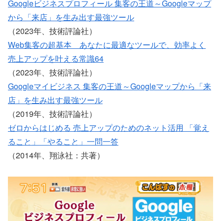
Googleビジネスプロフィール 集客の王道～Googleマップ
から「来店」を生み出す最強ツール
（2023年、技術評論社）
Web集客の超基本 あなたに最適なツールで、効率よく
売上アップを叶える常識64
（2023年、技術評論社）
Googleマイビジネス 集客の王道～Googleマップから「来
店」を生み出す最強ツール
（2019年、技術評論社）
ゼロからはじめる 売上アップのためのネット活用 「覚え
ること」「やること」一問一答
（2014年、翔泳社：共著）