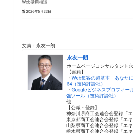
Web活用相談
2026年5月22日
文責：永友一朗
永友一朗
ホームページコンサルタント
【書籍】
・
Web集客の超基本 あなた
64（技術評論社）
・
Googleビジネスプロフィー
強ツール（技術評論社）
他
【公職・登録】
神奈川県商工会連合会登録「エ
東京都商工会連合会登録「エキ
山梨県商工会連合会登録「エキ
栃木県商工会連合会登録「エキ