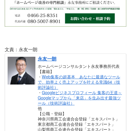
文責：永友一朗
永友一朗
ホームページコンサルタント永友事務所代表
【書籍】
・
Web集客の超基本 あなたに最適なツール
で、効率よく売上アップを叶える常識64（技
術評論社）
・
Googleビジネスプロフィール 集客の王道～
Googleマップから「来店」を生み出す最強ツ
ール（技術評論社）
他
【公職・登録】
神奈川県商工会連合会登録「エキスパート」
東京都商工会連合会登録「エキスパート」
山梨県商工会連合会登録「エキスパート」