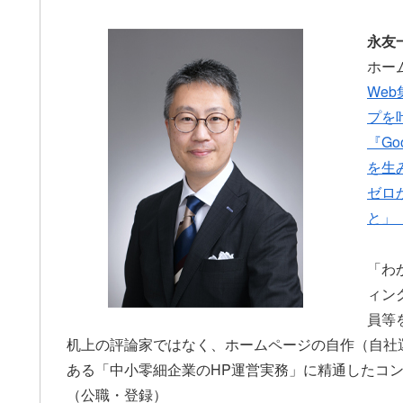
永友
ホー
We
プを
『Go
を生
ゼロ
と」
「わ
ィン
員等
机上の評論家ではなく、ホームページの自作（自社
ある「中小零細企業のHP運営実務」に精通したコ
（公職・登録）