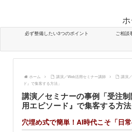
ホ
必ず整備したい3つのポイント
ご相談
ホーム
講演／Web活用セミナー講師
講演
ド』で集客する方法」
講演／セミナーの事例「受注制
用エピソード』で集客する方法
穴埋め式で簡単！AI時代こそ「日