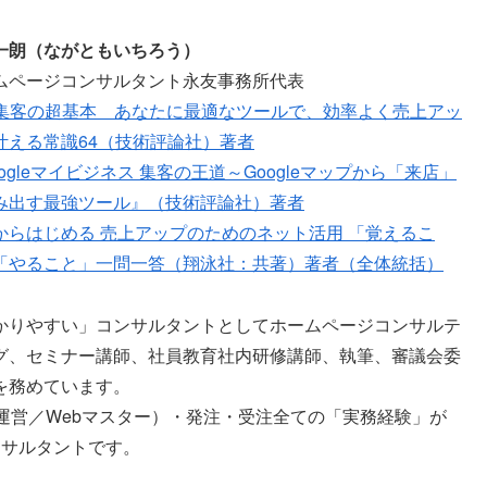
一朗（ながともいちろう）
ムページコンサルタント永友事務所代表
b集客の超基本 あなたに最適なツールで、効率よく売上アッ
叶える常識64（技術評論社）著者
ogleマイビジネス 集客の王道～Googleマップから「来店」
み出す最強ツール』（技術評論社）著者
からはじめる 売上アップのためのネット活用 「覚えるこ
「やること」一問一答（翔泳社：共著）著者（全体統括）
かりやすい」コンサルタントとしてホームページコンサルテ
グ、セミナー講師、社員教育社内研修講師、執筆、審議会委
を務めています。
運営／Webマスター）・発注・受注全ての「実務経験」が
ンサルタントです。