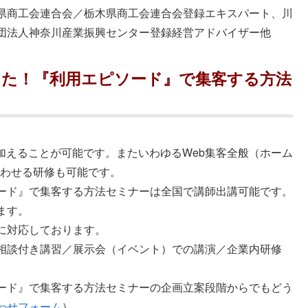
県商工会連合会／栃木県商工会連合会登録エキスパート、川
団法人神奈川産業振興センター登録経営アドバイザー他
えた！『利用エピソード』で集客する方法
＞
加えることが可能です。またいわゆるWeb集客全般（ホーム
み合わせる研修も可能です。
ード』で集客する方法セミナーは全国で講師出講可能です。
ます。
に対応しております。
相談付き講習／展示会（イベント）での講演／企業内研修
ード』で集客する方法セミナーの企画立案段階からでもどう
わせフォーム
）。