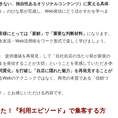
できない、独自性あるオリジナルコンテンツ）に変える具体
ト』のひな形が完成し、Web発信にどう活かすかを学べま
客様にとっては「新鮮」で「重要な判断材料」
になります。
永友流・Web活用術をワーク形式で楽しく学びましょう。
力、提供価値を再発見」して「自社自店の当たり前が新規の
まを発信することが大切」ということを実感していただき
小
同質化」を打破し「自店に隠れた魅力」を再発見することが
るWebのテクニックではなく、商売の本質である「信頼づ
る！」とお感じいただける内容です。
えた！『利用エピソード』で集客する方