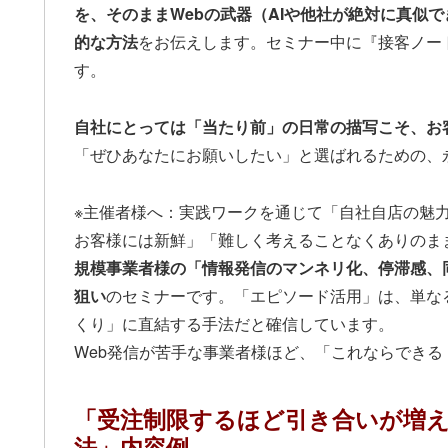
を、そのままWebの武器（AIや他社が絶対に真似
的な方法
をお伝えします。セミナー中に『接客ノー
す。
自社にとっては「当たり前」の日常の描写こそ、お
「ぜひあなたにお願いしたい」と選ばれるための、
※主催者様へ：実践ワークを通じて「自社自店の魅
お客様には新鮮」「難しく考えることなくありのま
規模事業者様の「情報発信のマンネリ化、停滞感、
狙い
のセミナーです。「エピソード活用」は、単な
くり」に直結する手法だと確信しています。
Web発信が苦手な事業者様ほど、「これならでき
「受注制限するほど引き合いが増
法」内容例