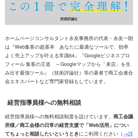
ホームページコンサルタント永友事務所の代表・永友一朗
は『Web集客の超基本 あなたに最適なツールで、効率
よく売上アップを叶える常識64』『Googleビジネスプロ
フィール 集客の王道 ～Googleマップから「来店」を生
み出す最強ツール』（技術評論社）等の著者で商工会連合
会エキスパートなど専門家登録もしています。
経営指導員様への無料相談
経営指導員様への無料相談制度を設けています。
商工会議
所様／商工会様の日常の経営支援で「Web活用」につい
てちょっと相談したいというとき
にご利用ください（
→詳