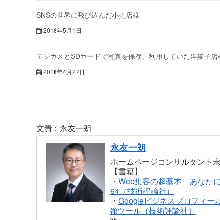
SNSの世界に飛び込んだ小売店様
2018年5月1日
デジカメとSDカードで写真を保存、利用していた洋菓子店
2018年4月27日
文責：永友一朗
永友一朗
ホームページコンサルタント
【書籍】
・
Web集客の超基本 あなた
64（技術評論社）
・
Googleビジネスプロフィー
強ツール（技術評論社）