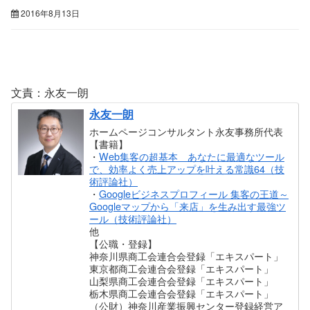
2016年8月13日
文責：永友一朗
永友一朗
ホームページコンサルタント永友事務所代表
【書籍】
・
Web集客の超基本 あなたに最適なツール
で、効率よく売上アップを叶える常識64（技
術評論社）
・
Googleビジネスプロフィール 集客の王道～
Googleマップから「来店」を生み出す最強ツ
ール（技術評論社）
他
【公職・登録】
神奈川県商工会連合会登録「エキスパート」
東京都商工会連合会登録「エキスパート」
山梨県商工会連合会登録「エキスパート」
栃木県商工会連合会登録「エキスパート」
（公財）神奈川産業振興センター登録経営ア