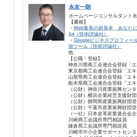
永友一朗
ホームページコンサルタント
【書籍】
・
Web集客の超基本 あなた
64（技術評論社）
・
Googleビジネスプロフィー
強ツール（技術評論社）
他
【公職・登録】
神奈川県商工会連合会登録「エ
東京都商工会連合会登録「エキ
山梨県商工会連合会登録「エキ
栃木県商工会連合会登録「エキ
（公財）神奈川産業振興センタ
（公財）横浜企業経営支援財団
（公財）静岡県産業振興財団登
（公財）千葉市産業振興財団登
（一社）日本皮革産業連合会企
川崎商工会議所専門相談員
鎌倉商工会議所専門相談員
川崎市中小企業サポートセンタ