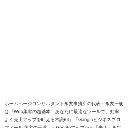
ホームページコンサルタント永友事務所の代表・永友一朗
は『Web集客の超基本 あなたに最適なツールで、効率
よく売上アップを叶える常識64』『Googleビジネスプロ
フィール 集客の王道 ～Googleマップから「来店」を生