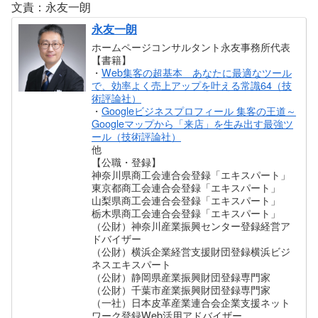
文責：永友一朗
永友一朗
ホームページコンサルタント永友事務所代表
【書籍】
・
Web集客の超基本 あなたに最適なツール
で、効率よく売上アップを叶える常識64（技
術評論社）
・
Googleビジネスプロフィール 集客の王道～
Googleマップから「来店」を生み出す最強ツ
ール（技術評論社）
他
【公職・登録】
神奈川県商工会連合会登録「エキスパート」
東京都商工会連合会登録「エキスパート」
山梨県商工会連合会登録「エキスパート」
栃木県商工会連合会登録「エキスパート」
（公財）神奈川産業振興センター登録経営ア
ドバイザー
（公財）横浜企業経営支援財団登録横浜ビジ
ネスエキスパート
（公財）静岡県産業振興財団登録専門家
（公財）千葉市産業振興財団登録専門家
（一社）日本皮革産業連合会企業支援ネット
ワーク登録Web活用アドバイザー