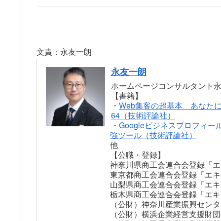
文責：永友一朗
永友一朗
ホームページコンサルタント
【書籍】
・
Web集客の超基本 あなた
64（技術評論社）
・
Googleビジネスプロフィー
強ツール（技術評論社）
他
【公職・登録】
神奈川県商工会連合会登録「エ
東京都商工会連合会登録「エキ
山梨県商工会連合会登録「エキ
栃木県商工会連合会登録「エキ
（公財）神奈川産業振興センタ
（公財）横浜企業経営支援財団