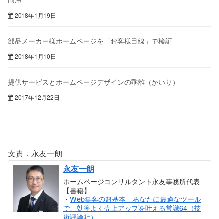
2018年1月19日
部品メーカー様ホームページを「お客様目線」で検証
2018年1月10日
提供サービスとホームページデザインの乖離（かいり）
2017年12月22日
文責：永友一朗
永友一朗
ホームページコンサルタント永友事務所代表
【書籍】
・
Web集客の超基本 あなたに最適なツール
で、効率よく売上アップを叶える常識64（技
術評論社）