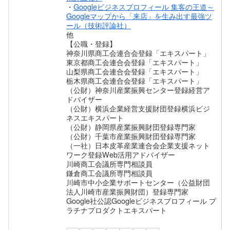
・
Googleビジネスプロフィール 集客の王道～
Googleマップから「来店」を生み出す最強ツ
ール（技術評論社）
他
【公職・登録】
神奈川県商工会連合会登録「エキスパート」
東京都商工会連合会登録「エキスパート」
山梨県商工会連合会登録「エキスパート」
栃木県商工会連合会登録「エキスパート」
（公財）神奈川産業振興センター登録経営ア
ドバイザー
（公財）横浜企業経営支援財団登録横浜ビジ
ネスエキスパート
（公財）静岡県産業振興財団登録専門家
（公財）千葉市産業振興財団登録専門家
（一社）日本皮革産業連合会企業支援ネット
ワーク登録Web活用アドバイザー
川崎商工会議所専門相談員
鎌倉商工会議所専門相談員
川崎市中小企業サポートセンター（公益財団
法人川崎市産業振興財団）登録専門家
Google社公認Googleビジネスプロフィール プ
ラチナプロダクトエキスパート